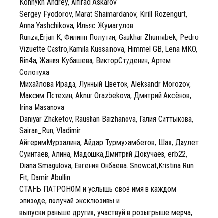
Konnykh Andrey, Alfirad Askarov
Sergey Fyodorov, Marat Shaimardanov, Kirill Rozengurt,
Anna Yashchikova, Ильяс Жумагулов
Runza,Erjan K, Филипп Полутин, Gaukhar Zhumabek, Pedro
Vizuette Castro,Kamila Kussainova, Himmel GB, Lena MKO,
Rin4a, Жания Кубашева, ВикторСтуденин, Артем
Солонуха
Михайлова Ирада, Лунный Цветок, Aleksandr Morozov,
Максим Потехин, Aknur Orazbekova, Дмитрий Аксёнов,
Irina Masanova
Daniyar Zhaketov, Raushan Baizhanova, Галия Ситтыкова,
Sairan_Run, Vladimir
АйгеримМурзалина, Айдар Турмухамбетов, Шах, Даулет
Суинтаев, Алина, Мадошка,Дмитрий Докучаев, erb22,
Diana Smagulova, Евгения Онбаева, Snowcat,Kristina Run
Fit, Damir Abullin
СТАНЬ ПАТРОНОМ и услышь своё имя в каждом
эпизоде, получай эксклюзивы и
выпуски раньше других, участвуй в розыгрыше мерча,