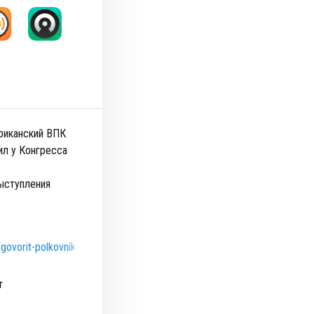
ериканский ВПК
ил у Конгресса
выступления
/govorit-polkovnik
т