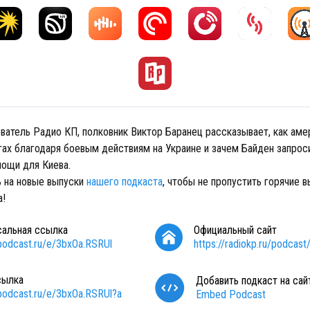
ватель Радио КП, полковник Виктор Баранец рассказывает, как ам
гах благодаря боевым действиям на Украине и зачем Байден запрос
мощи для Киева.
 на новые выпуски
нашего подкаста
, чтобы не пропустить горячие 
а!
сальная ссылка
Официальный сайт
/podcast.ru/e/3bxOa.RSRUl
https://radiokp.ru/podcast
сылка
Добавить подкаст на сай
/podcast.ru/e/3bxOa.RSRUl?a
Embed Podcast