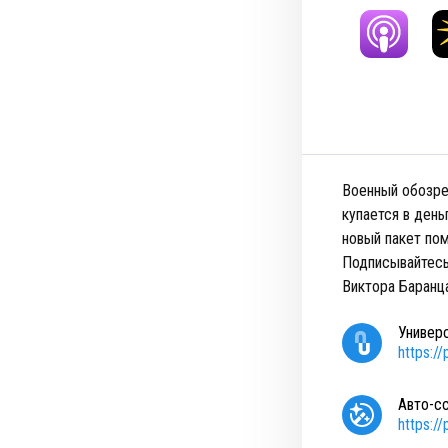
Военный обозре
купается в день
новый пакет по
Подписывайтесь
Виктора Баранц
Универ
https:/
Авто-с
https:/