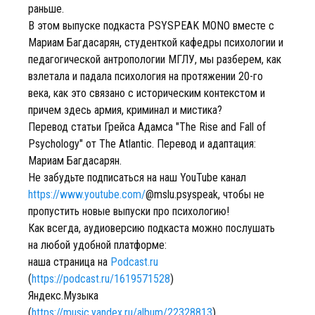
раньше.
В этом выпуске подкаста PSYSPEAK MONO вместе с
Мариам Багдасарян, студенткой кафедры психологии и
педагогической антропологии МГЛУ, мы разберем, как
взлетала и падала психология на протяжении 20-го
века, как это связано с историческим контекстом и
причем здесь армия, криминал и мистика?
Перевод статьи Грейса Адамса "The Rise and Fall of
Psychology" от The Atlantic. Перевод и адаптация:
Мариам Багдасарян.
Не забудьте подписаться на наш YouTube канал
https://www.youtube.com/
@mslu.psyspeak, чтобы не
пропустить новые выпуски про психологию!
Как всегда, аудиоверсию подкаста можно послушать
на любой удобной платформе:
наша страница на
Podcast.ru
(
https://podcast.ru/1619571528
)
Яндекс.Музыка
(
https://music.yandex.ru/album/22328813
)