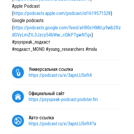
Apple Podcast
(
https://podcasts.apple.com/podcast/id1619571528
)
Google podcasts
(
https://podcasts.google.com/feed/aHR0cHM6Ly9wb2Rz
dGVyLmZtL3Jzcy54bWw_cGlkPTgwNTgx
)
#psyspeak_подкаст
#подкаст_MONO #young_researchers #mslu
Универсальная ссылка
https://podcast.ru/e/3apnLU5nft4
Официальный сайт
https://psyspeak-podcast.podster.fm
Авто-ссылка
https://podcast.ru/e/3apnLU5nft4?a