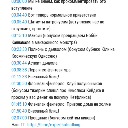
00:00:00
Мы не знаем, как прокомментировать это
вступление
00:04:40
Вот теперь нормальное приветствие
00:05:40
Шатауты патронусам (вступление нас не
отпускает, простите)
00:15:10
Максин (бонусом превращаем Бобби
Каннавале в макаронного монстра)
00:23:33
Полночь с дьяволом (бонусом бубнеж Юли на
Космическую Одиссею)
00:30:44
Аспект дьявола
00:38:38
Лера и ее фэнтези-эра
01:12:33
Внезапный блиц!
01:30:50
Флэнаган-фангёрлс: Клуб полуночников
(бонусом тизерим спешл про Николаса Кейджа и
просим у вас денег на покупку Нетфликса)
01:45:10
Флэнаган-фангёрлс: Призрак дома на холме
01:50:40
Внезапный блиц!
02:07:00
Прощание (бонусом хейтим виверн)
Наш ТГ:
https://t.me/expertsofnothing