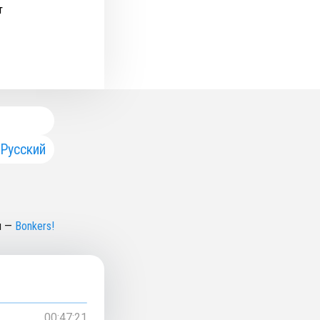
т
Русский
н
—
Bonkers!
00:47:21