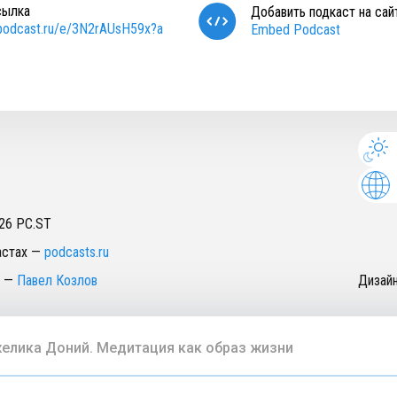
сылка
Добавить подкаст на сай
/podcast.ru/e/3N2rAUsH59x?a
Embed Podcast
26
PC.ST
астах
—
podcasts.ru
—
Павел Козлов
Дизай
елика Доний. Медитация как образ жизни