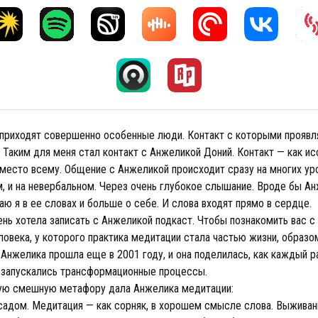
 приходят совершенно особенные люди. Контакт с которыми проявл
. Таким для меня стал контакт с Анжеликой Доний. Контакт — как и
 место всему. Общение с Анжеликой происходит сразу на многих уро
м, и на невербальном. Через очень глубокое слышание. Вроде бы А
наю я в ее словах и больше о себе. И слова входят прямо в сердце.
чень хотела записать с Анжеликой подкаст. Чтобы познакомить вас с 
ловека, у которого практика медитации стала частью жизни, образо
Анжелика прошла еще в 2001 году, и она поделилась, как каждый р
е запускались трансформационные процессы.
ую смешную метафору дала Анжелика медитации:
 садом. Медитация — как сорняк, в хорошем смысле слова. Выживан