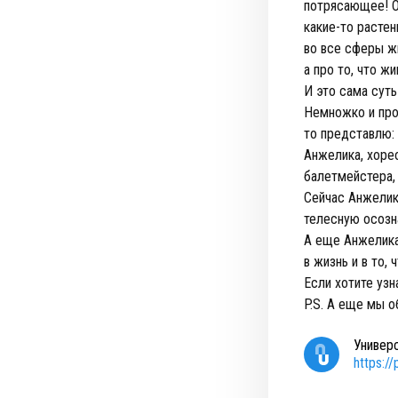
потрясающее! О
какие-то растен
во все сферы жи
а про то, что ж
И это сама суть
Немножко и про 
то представлю:
Анжелика, хоре
балетмейстера, 
Сейчас Анжелик
телесную осозн
А еще Анжелика
в жизнь и в то, 
Если хотите узн
P.S. А еще мы о
Универ
https:/