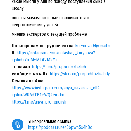
какие мысли у Ани по поводу поступления сына в
школу
советы мамам, которые сталкиваются с
нейроотличиями у детей
мнения экспертов о текущей проблеме
По вопросам сотрудничества
:
kurynova04@mail.ru
Я:
https://instagram.com/natasha__kurynova?
igshid=YmMyMTA2M2Y=
тг-канал:
https://t.me/prepoditozheludi
сообщество в Вк:
https://vk.com/prepoditozheludy
Ссылки на Аню:
https://www.instagram.com/anya_nazarova_elt?
igsh=eWR6dTB1cWQ2cmJm
https://t.me/anya_pro_english
Универсальная ссылка
https://podcast.ru/e/36pwn5s4hBo