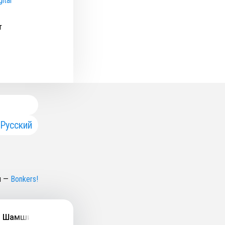
ital
т
Русский
н
—
Bonkers!
мшин: алеаторика, сигарбоксы и много музыки