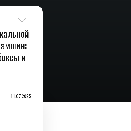
кальной
Шамшин:
боксы и
11.07.2025