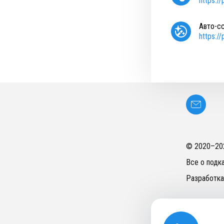
https:/
Авто-с
https:/
© 2020–
20
Все о подк
Разработка