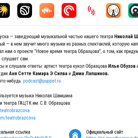
пуска — заведующий музыкальной частью нашего театра
Николай 
й — в нем звучит много музыки из разных спектаклей, которую нап
л нам о проекте "Новое время театра Образцова", о том, как приду
о слушает сам.
сы и слушали ответы: артист театра кукол Образцова
Илья Обухов
и
удии
Аня Сетте Камара Э Силва
и
Дима Лапшинов.
что-нибудь:
podcast@puppet.ru
ользуется музыка Николая Шамшина
 театра ГАЦТК им. С.В. Образцова:
/teatrobrazcova
com/teatrobrazcova
сальная ссылка
Официальный сайт