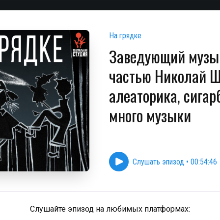
На грядке
Заведующий музы
частью Николай 
алеаторика, сигар
много музыки
Слушать эпизод
•
00:54:46
Слушайте эпизод на любимых платформах: