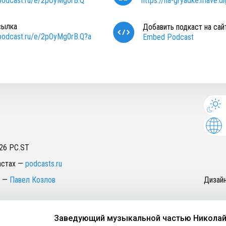
/podcast.ru/e/2pOyMg0rB.Q
https://na-gryadke.mave.dig
сылка
Добавить подкаст на сай
/podcast.ru/e/2pOyMg0rB.Q?a
Embed Podcast
26
PC.ST
астах
—
podcasts.ru
—
Павел Козлов
Дизай
Заведующий музыкальной частью Николай Ша