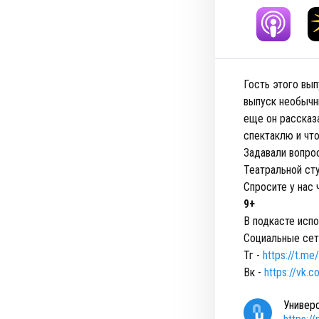
Гость этого вы
выпуск необычны
еще он рассказа
спектаклю и чт
Задавали вопро
Театральной ст
Спросите у нас 
9+
В подкасте исп
Социальные сети
Тг -
https://t.me
Вк -
https://vk.
Универ