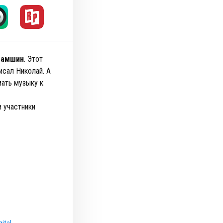
Шамшин
. Этот
исал Николай. А
мать музыку к
 участники