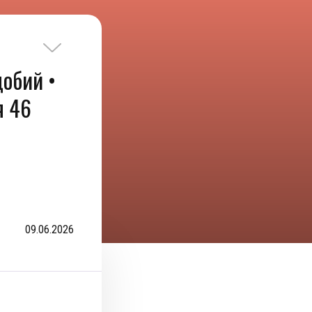
добий •
я 46
09.06.2026