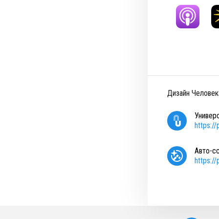
Дизайн Человек
Универ
https:/
Авто-с
https:/