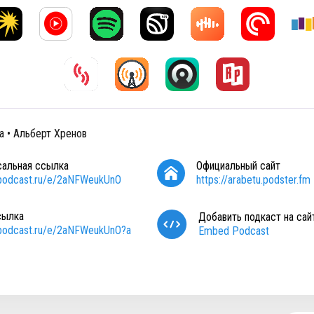
а • Альберт Хренов
сальная ссылка
Официальный сайт
/podcast.ru/e/2aNFWeukUnO
https://arabetu.podster.fm
сылка
Добавить подкаст на сай
/podcast.ru/e/2aNFWeukUnO?a
Embed Podcast