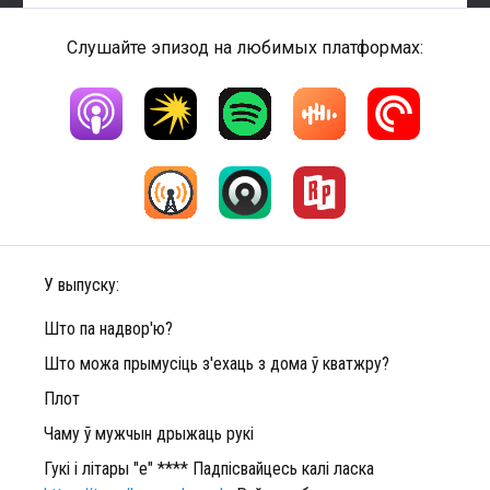
Слушайте эпизод на любимых платформах:
У выпуску:
Што па надвор'ю?
Што можа прымусіць з'ехаць з дома ў кватжру?
Плот
Чаму ў мужчын дрыжаць рукі
Гукі і літары "е" **** Падпісвайцесь калі ласка