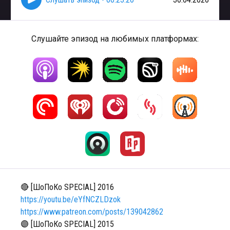
Слушайте эпизод на любимых платформах:
🔴 [ШоПоКо SPECIAL] 2016
https://youtu.be/eYfNCZLDzok
https://www.patreon.com/posts/139042862
🟣 [ШоПоКо SPECIAL] 2015