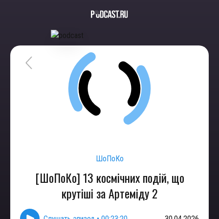
ШоПоКо
[ШоПоКо] 13 космічних подій, що
крутіші за Артеміду 2
Слушать эпизод
•
00:23:20
30.04.2026