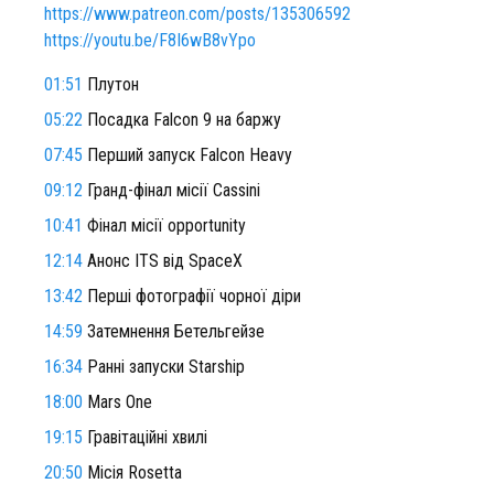
https://www.patreon.com/posts/135306592
https://youtu.be/F8I6wB8vYpo
01:51
Плутон
05:22
Посадка Falcon 9 на баржу
07:45
Перший запуск Falcon Heavy
09:12
Гранд-фінал місії Cassini
10:41
Фінал місії opportunity
12:14
Анонс ITS від SpaceX
13:42
Перші фотографії чорної діри
14:59
Затемнення Бетельгейзе
16:34
Ранні запуски Starship
18:00
Mars One
19:15
Гравітаційні хвилі
20:50
Місія Rosetta