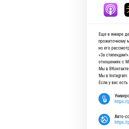
Еще в январе д
прожиточному м
но его рассмот
«За стипендии!»
отношениях с М
Мы в ВКонтакте
Мы в Instagram:
Если у вас есть
Универ
https:/
Авто-с
https:/