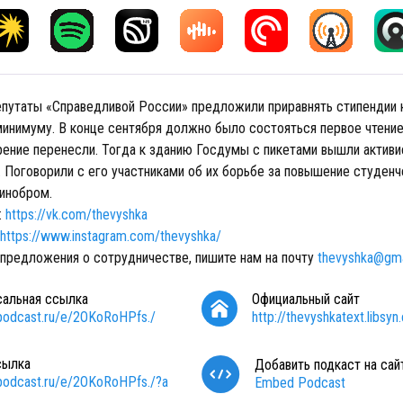
епутаты «Справедливой России» предложили приравнять стипендии
инимуму. В конце сентября должно было состояться первое чтение
рение перенесли. Тогда к зданию Госдумы с пикетами вышли актив
. Поговорили с его участниками об их борьбе за повышение студенч
инобром.
:
https://vk.com/thevyshka
https://www.instagram.com/thevyshka/
 предложения о сотрудничестве, пишите нам на почту
thevyshka@gma
сальная ссылка
Официальный сайт
/podcast.ru/e/2OKoRoHPfs./
http://thevyshkatext.libsy
сылка
Добавить подкаст на сай
/podcast.ru/e/2OKoRoHPfs./?a
Embed Podcast