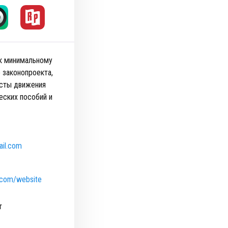
 к минимальному
 законопроекта,
исты движения
еских пособий и
il.com
n.com/website
т