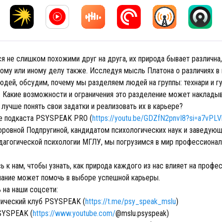
 не слишком похожими друг на друга, их природа бывает различна,
тому или иному делу также. Исследуя мысль Платона о различиях в
юдей, обсудим, почему мы разделяем людей на группы: технари и гу
и. Какие возможности и ограничения это разделение может наклады
лучше понять свои задатки и реализовать их в карьере?
е подкаста PSYSPEAK PRO (
https://youtu.be/GDZfN2pnvI8?si=a7vP
оровной Подпругиной, кандидатом психологических наук и заведую
едагогической психологии МГЛУ, мы погрузимся в мир профессиона
 к нам, чтобы узнать, как природа каждого из нас влияет на профе
знание может помочь в выборе успешной карьеры.
 на наши соцсети:
тический клуб PSYSPEAK (
https://t.me/psy_speak_mslu
)
SYSPEAK (
https://www.youtube.com/
@mslu.psyspeak)