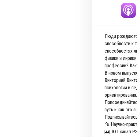
Люди рождаются
способности к 
способностях л
физики и лирик
профессии? Как 
В новом выпуск
Викторией Викт
психологии и п
ориентирования.
Присоединяйтесь
путь и как это 
Подписывайтесь
🚀 Научно-прак
🎦 ЮТ канал P