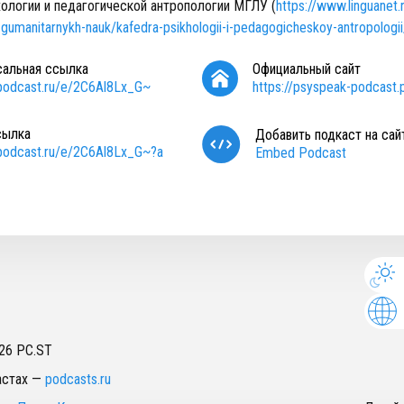
ологии и педагогической антропологии МГЛУ (
https://www.linguanet.r
et-gumanitarnykh-nauk/kafedra-psikhologii-i-pedagogicheskoy-antropologii
сальная ссылка
Официальный сайт
/podcast.ru/e/2C6Al8Lx_G~
https://psyspeak-podcast.
сылка
Добавить подкаст на сай
/podcast.ru/e/2C6Al8Lx_G~?a
Embed Podcast
26
PC.ST
астах
—
podcasts.ru