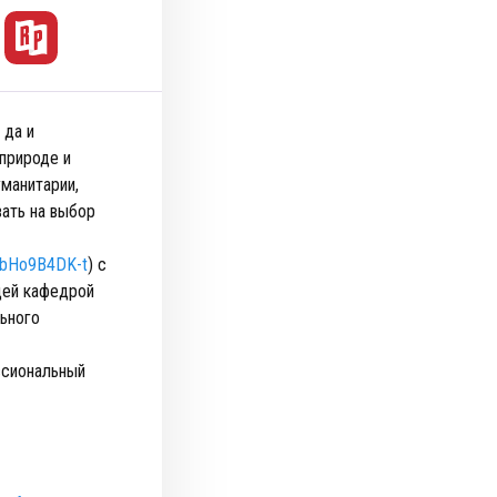
 да и
 природе и
манитарии,
вать на выбор
LVbHo9B4DK-t
) с
щей кафедрой
льного
ссиональный