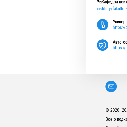
🔤Кафедра псих
instituty/fakult
Универ
https:/
Авто-с
https:/
© 2020–
20
Все о подк