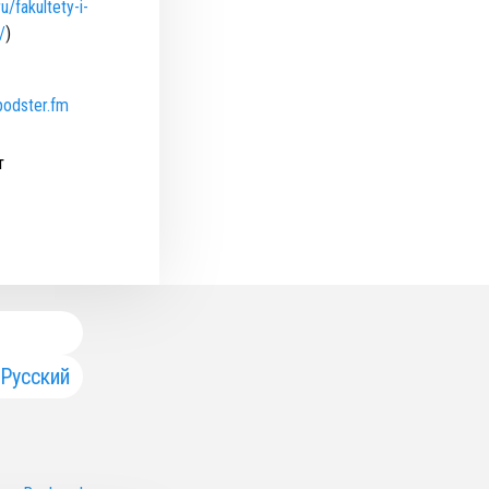
u/fakultety-i-
/
)
podster.fm
т
Русский