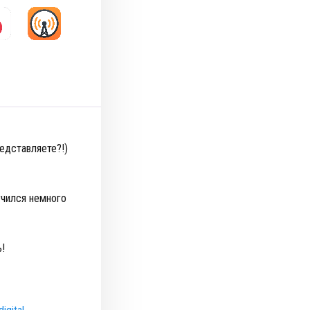
едставляете?!)
учился немного
ь!