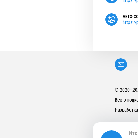
https:/
Авто-с
https:/
© 2020–
20
Все о подк
Разработка
Ито