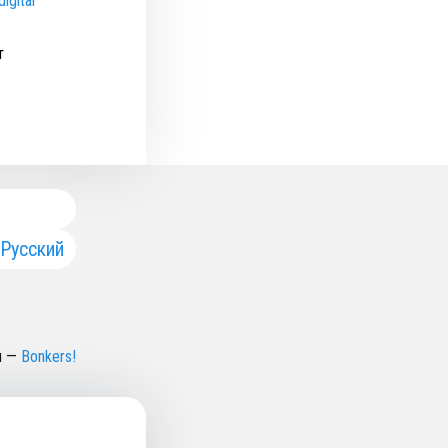
igital
т
Русский
н
—
Bonkers!