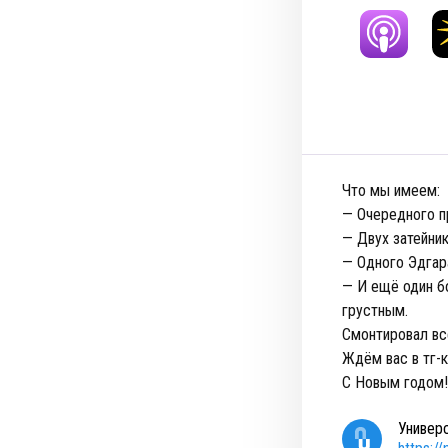
Что мы имеем:
— Очередного п
— Двух затейни
— Одного Эдгар
— И ещё один б
грустным.
Смонтировал вс
Ждём вас в тг-
С Новым годом!
Универ