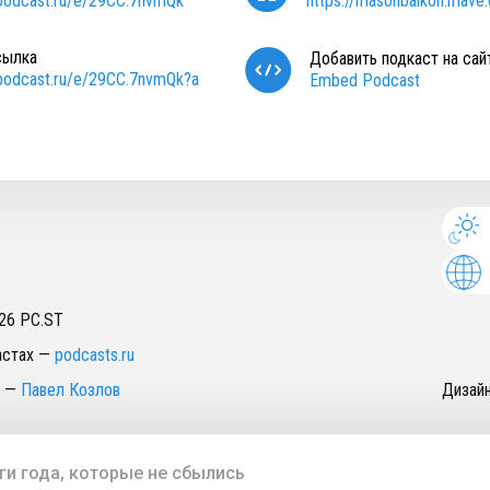
/podcast.ru/e/29CC.7nvmQk
https://masonbalkon.mave.d
сылка
Добавить подкаст на сай
/podcast.ru/e/29CC.7nvmQk?a
Embed Podcast
26
PC.ST
астах
—
podcasts.ru
—
Павел Козлов
Дизай
ги года, которые не сбылись