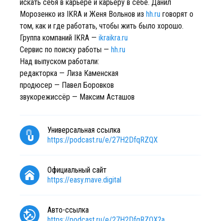
искать себя в карьере и карьеру в себе. Данил
Морозенко из IKRA и Женя Вольнов из
hh.ru
говорят о
том, как и где работать, чтобы жить было хорошо.
Группа компаний IKRA —
ikraikra.ru
Сервис по поиску работы —
hh.ru
Над выпуском работали:
редакторка — Лиза Каменская
продюсер — Павел Боровков
звукорежиссёр — Максим Асташов
Универсальная ссылка
https://podcast.ru/e/27H2DfqRZQX
Официальный сайт
https://easy.mave.digital
Авто-ссылка
https://podcast.ru/e/27H2DfqRZQX?a