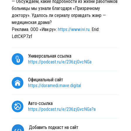
— Обсуждаем, какие подробности из жизни работников
больницы мы узнали благодаря «Призрачному
доктору». Удалось ли сериалу оправдать жанр —
медицинская драма?
Реклама. ООО «Иви.ру»:
https://www.ivi.ru
. Erid:
LdtCKP7zf
Универсальная ссылка
https://podcast.ru/e/236zjGvcNGa
Официальный сайт
https://doramedi.mave.digital
Авто-ссылка
https://podcast.ru/e/236zjGvcNGa?a
Добавить подкаст на сайт