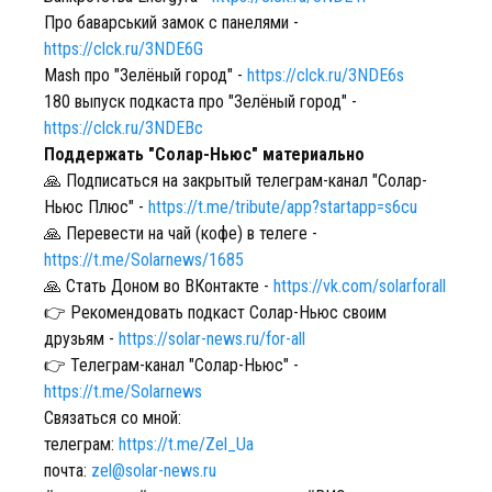
Про баварський замок с панелями -
https://clck.ru/3NDE6G
Mash про "Зелёный город" -
https://clck.ru/3NDE6s
180 выпуск подкаста про "Зелёный город" -
https://clck.ru/3NDEBc
Поддержать "Солар-Ньюс" материально
🙏 Подписаться на закрытый телеграм-канал "Солар-
Ньюс Плюс" -
https://t.me/tribute/app?startapp=s6cu
🙏 Перевести на чай (кофе) в телеге -
https://t.me/Solarnews/1685
🙏 Стать Доном во ВКонтакте -
https://vk.com/solarforall
👉 Рекомендовать подкаст Солар-Ньюс своим
друзьям -
https://solar-news.ru/for-all
👉 Телеграм-канал "Солар-Ньюс" -
https://t.me/Solarnews
Связаться со мной:
телеграм:
https://t.me/Zel_Ua
почта:
zel@solar-news.ru