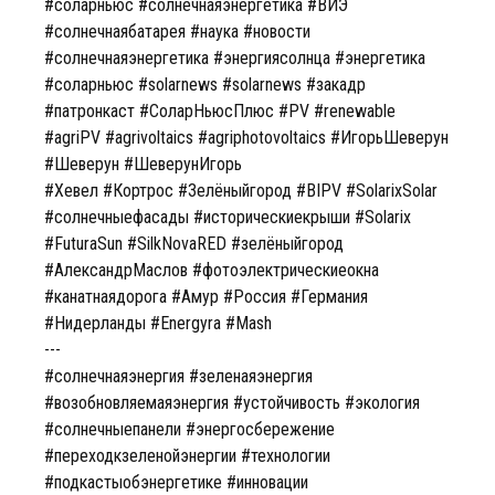
#соларньюс #солнечнаяэнергетика #ВИЭ
#солнечнаябатарея #наука #новости
#солнечнаяэнергетика #энергиясолнца #энергетика
#соларньюс #solarnews #solarnews #закадр
#патронкаст #СоларНьюсПлюс #PV #renewable
#agriPV #agrivoltaics #agriphotovoltaics #ИгорьШеверун
#Шеверун #ШеверунИгорь
#Хевел #Кортрос #Зелёныйгород #BIPV #SolarixSolar
#солнечныефасады #историческиекрыши #Solarix
#FuturaSun #SilkNovaRED #зелёныйгород
#АлександрМаслов #фотоэлектрическиеокна
#канатнаядорога #Амур #Россия #Германия
#Нидерланды #Energyra #Mash
---
#солнечнаяэнергия #зеленаяэнергия
#возобновляемаяэнергия #устойчивость #экология
#солнечныепанели #энергосбережение
#переходкзеленойэнергии #технологии
#подкастыобэнергетике #инновации