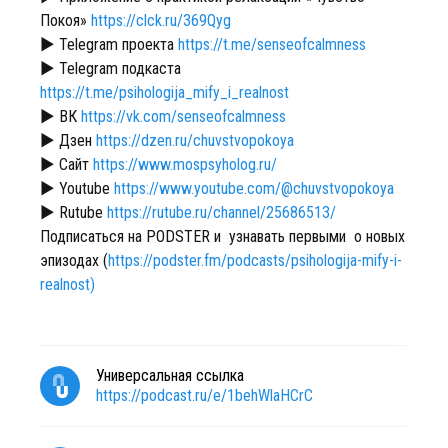
Покоя»
https://clck.ru/369Qyg
► Telegram проекта
https://t.me/senseofcalmness
► Telegram подкаста
https://t.me/psihologija_mify_i_realnost
► ВК
https://vk.com/senseofcalmness
► Дзен
https://dzen.ru/chuvstvopokoya
► Сайт
https://www.mospsyholog.ru/
► Youtube
https://www.youtube.com/@chuvstvopokoya
► Rutube
https://rutube.ru/channel/25686513/
Подписаться на PODSTER и узнавать первыми о новых
эпизодах (
https://podster.fm/podcasts/psihologija-mify-i-
realnost)
Универсальная ссылка
https://podcast.ru/e/1behWlaHCrC