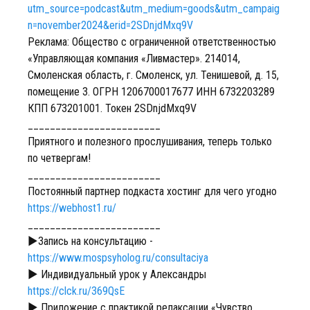
utm_source=podcast&utm_medium=goods&utm_campaig
n=november2024&erid=2SDnjdMxq9V
Реклама: Общество с ограниченной ответственностью
«Управляющая компания «Ливмастер». 214014,
Смоленская область, г. Смоленск, ул. Тенишевой, д. 15,
помещение 3. ОГРН 1206700017677 ИНН 6732203289
КПП 673201001. Токен 2SDnjdMxq9V
________________________
Приятного и полезного прослушивания, теперь только
по четвергам!
________________________
Постоянный партнер подкаста хостинг для чего угодно
https://webhost1.ru/
________________________
►Запись на консультацию -
https://www.mospsyholog.ru/consultaciya
► Индивидуальный урок у Александры
https://clck.ru/369QsE
► Приложение с практикой релаксации «Чувство