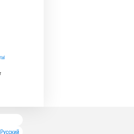
tal
т
Русский