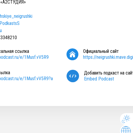
«А2СТУДИЯ»
hskiye_neigrushki
_PodkastsS
u
33348210
сальная ссылка
Официальный сайт
/podcast.ru/e/1Musf.vV5R9
https://neigrushki.mave.digi
сылка
Добавить подкаст на сай
/podcast.ru/e/1Musf.vV5R9?a
Embed Podcast