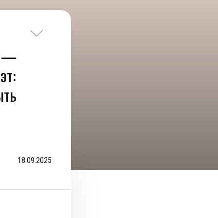
й —
эт:
ыть
18.09.2025