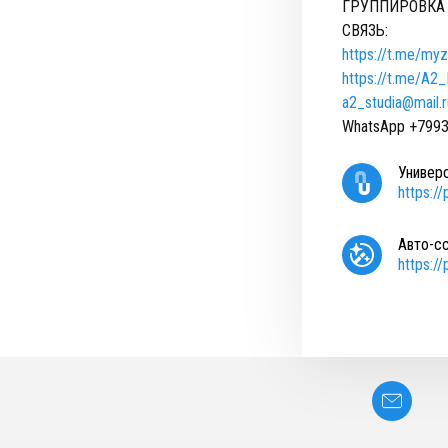
ГРУППИРОВКА 
СВЯЗЬ:
https://t.me/myz
https://t.me/A2
a2_studia@mail.r
WhatsApp
+799
Универ
https:/
Авто-с
https:/