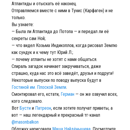
Атлантиды и отыскать её наконец.
Отправляемся вместе с ними в Тунис (Карфаген) и не
только.
Вы узнаете:
— Была ли Атлантида до Потопа — и передал ли её
секреты сам Ной;
— что видел Козьма Индикоплов, когда рисовал Землю
как сундук и к чему тут Юрий Л.;
— почему атланты не хотят с нами общаться.
Спираль загадок начинает закручиваться, даже
страшно, куда нас это всё заведёт, друзья и подруги!
Некоторые выпуски по поводу выпуска будут в
Гостиной им. Плоской Земли
.
Смонтировал его, кстати,
Герман
— он же озвучил всех,
кого следовало.
Вот
Бусти
и
Патреон
, если хотите получат приветы, а
вот — наш легендарный и прекрасный тг-канал
@masonbalkon
Обложку нарисовала
Маша Найдёнышева
. Посмотрите