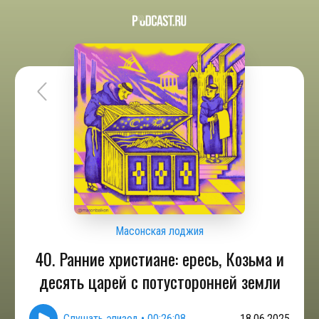
Масонская лоджия
40. Ранние христиане: ересь, Козьма и
десять царей с потусторонней земли
Слушать эпизод
•
00:26:08
18.06.2025