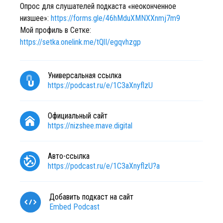
Опрос для слушателей подкаста «неоконченное
низшее»:
https://forms.gle/46hMduXMNXXnmj7m9
Мой профиль в Сетке:
https://setka.onelink.me/tQlI/egqvhzgp
Универсальная ссылка
https://podcast.ru/e/1C3aXnyflzU
Официальный сайт
https://nizshee.mave.digital
Авто-ссылка
https://podcast.ru/e/1C3aXnyflzU?a
Добавить подкаст на сайт
Embed Podcast