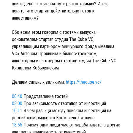
поиск денег и становятся «грантоежками»? И как
понять, что стартап действительно готов к
инвестициям?
Обо всем этом говорим с гостями выпуска —
основателем-стартап студии The Cube VC,
управляющим партнером венчурного фонда «Малина
VC» Антоном Прониным и бизнес-трекером,
инвестором и партнером стартап-студии The Cube VC
Кириллом Кобылянским.
Делаем сильных великими:
https://theqube.vc/
00:40
Представление гостей
03:00
Про зависимость стартапов от инвестиций
10:11
В чем разница между поиском инвестиций на
российском рынке и в Кремниевой долине
18:55
Почему одни люди умеют зарабатывать, а другие
впадают в зависимость от инвестиций