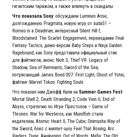
гигантским тиражом, а также влипнуть в скандалы
Что показала Sony
: обсуждаем Lumines Arise,
долгожданную Pragmata, новую игру от suda51 –
Romeo is a Deadman, интересный Silent Hill f,
Bloodstained: The Scarlet Engagement, переиздание Final
Fantasy Tactics, демо-версии Baby Steps и Ninja Gaiden:
Ragebound, как Sony представила официальный стик
для файтингов, анонс Nioh 3, Thief VR: Legacy of
Shadow, Sea of Remnants, Sword of the Sea,
потрясающий James Bond 007: First Light, Ghost of Yotei,
файтинг Marvel Tokon: Fighting Souls
Что показал нам Джефф Кили на
Summer Games Fest
:
Mortal Shell 2, Death Stranding 2, Code Vein II, End of
Abyss, стратегию по Игре Престолов – Game of
Thrones: War for Westeros, как Mundfish стала
издателем, Atomic Heart II, The Cube, Onimusha Way of
the Sword, бокс с маппет-шоу Feel That Boxing, Arc
Raiders, Dune: Awakening, Out of Words, Mafia: The Old