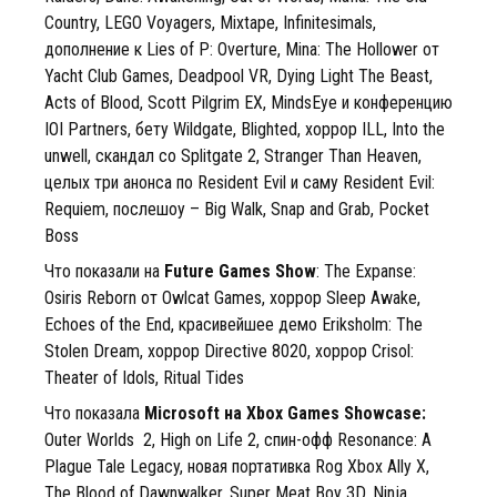
Country, LEGO Voyagers, Mixtape, Infinitesimals,
дополнение к Lies of P: Overture, Mina: The Hollower от
Yacht Club Games, Deadpool VR, Dying Light The Beast,
Acts of Blood, Scott Pilgrim EX, MindsEye и конференцию
IOI Partners, бету Wildgate, Blighted, хоррор ILL, Into the
unwell, скандал со Splitgate 2, Stranger Than Heaven,
целых три анонса по Resident Evil и саму Resident Evil:
Requiem, послешоу – Big Walk, Snap and Grab, Pocket
Boss
Что показали на
Future Games Show
: The Expanse:
Osiris Reborn от Owlcat Games, хоррор Sleep Awake,
Echoes of the End, красивейшее демо Eriksholm: The
Stolen Dream, хоррор Directive 8020, хоррор Crisol:
Theater of Idols, Ritual Tides
Что показала
Microsoft на Xbox Games Showcase:
Outer Worlds 2, High on Life 2, спин-офф Resonance: A
Plague Tale Legacy, новая портативка Rog Xbox Ally X,
The Blood of Dawnwalker, Super Meat Boy 3D, Ninja