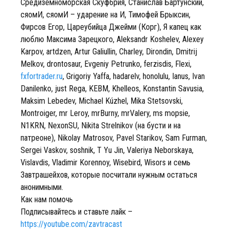
Средиземноморская Скуфбрия, Станислав Бартунский,
сяомИ, сяомИ – ударение на И, Тимофей Брыксин,
Фирсов Егор, Цареубийца Джейми (Корг), Я капец как
люблю Максима Зарецкого, Aleksandr Koshelev, Alexey
Karpov, artdzen, Artur Galiullin, Charley, Dirondin, Dmitrij
Melkov, drontosaur, Evgeniy Petrunko, ferzisdis, Flexi,
fxfortrader.ru
, Grigoriy Yaffa, hadarelv, honolulu, Ianus, Ivan
Danilenko, just Rega, KEBM, Khelleos, Konstantin Savusia,
Maksim Lebedev, Michael Kúzhel, Mika Stetsovski,
Montroiger, mr Leroy, mrBurny, mrValery, ms mopsie,
N1KRN, NexonSU, Nikita Strelnikov (на бусти и на
патреоне), Nikolay Matrosov, Pavel Starikov, Sam Furman,
Sergei Vaskov, soshnik, T Yu Jin, Valeriya Neborskaya,
Vislavdis, Vladimir Korennoy, Wisebird, Wisors и семь
Завтрашейхов, которые посчитали нужным остаться
анонимными.
Как нам помочь
Подписывайтесь и ставьте лайк –
https://youtube.com/zavtracast