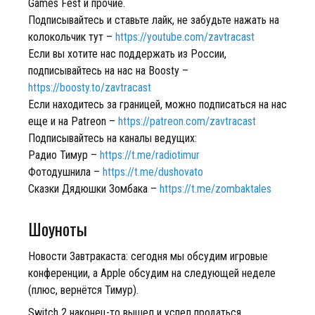
Games Fest и прочие.
Подписывайтесь и ставьте лайк, не забудьте нажать на
колокольчик тут –
https://youtube.com/zavtracast
Если вы хотите нас поддержать из России,
подписывайтесь на нас на Boosty –
https://boosty.to/zavtracast
Если находитесь за границей, можно подписаться на нас
еще и на Patreon –
https://patreon.com/zavtracast
Подписывайтесь на каналы ведущих:
Радио Тимур –
https://t.me/radiotimur
Фотодушнила –
https://t.me/dushovato
Сказки Дядюшки Зомбака –
https://t.me/zombaktales
Шоуноты
Новости Завтракаста: сегодня мы обсудим игровые
конференции, а Apple обсудим на следующей неделе
(плюс, вернётся Тимур).
Switch 2 наконец-то вышел и успел продаться