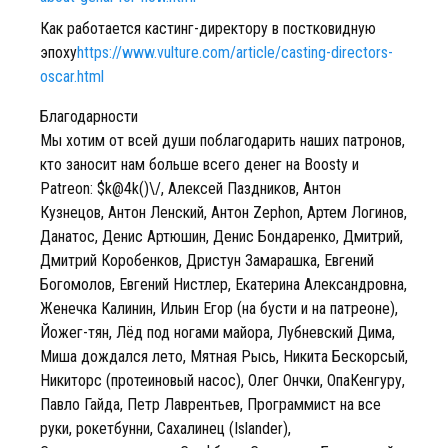
Как работается кастинг-директору в постковидную
эпоху
https://www.vulture.com/article/casting-directors-
oscar.html
Благодарности
Мы хотим от всей души поблагодарить наших патронов,
кто заносит нам больше всего денег на Boosty и
Patreon: $k@4k()\/, Алексей Паздников, Антон
Кузнецов, Антон Ленский, Антон Zephon, Артем Логинов,
Данатос, Денис Артюшин, Денис Бондаренко, Дмитрий,
Дмитрий Коробенков, Дристун Замарашка, Евгений
Богомолов, Евгений Нистлер, Екатерина Александровна,
Женечка Калинин, Ильин Егор (на бусти и на патреоне),
Йожег-тян, Лёд под ногами майора, Лубневский Дима,
Миша дождался лето, Мятная Рысь, Никита Бескорсый,
Никиторс (протеиновый насос), Олег Ончки, ОпаКенгуру,
Павло Гайда, Петр Лаврентьев, Программист на все
руки, рокетбунни, Сахалинец (Islander),