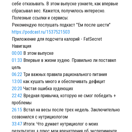
себе отказывать. В этом выпуске узнаете, как впервые
сбрасывал вес. Кажется, получилось интересно.
Полезные ссылки и сервисы:
Рекомендую послушать подкаст "Ем после шести"
https://podcast.ru/1537521503
Приложение для подсчета калорий - FatSecret
Навигация
00:00
В этом выпуске
01:33
Впервые в жизни худею. Правильно ли поставил
цель
06:22
Три важных правила рационального питания
13:00
как кушать много и обеспечивать дефицит
20:20
Частая ошибка худеющих
22:42
Вредная привычка, которую не смог победить +
проблемы
26:15
Встал на весы после трех недель. Заключительно
созвонился с нутрициологом
33:47
Итоги. Что думает нутрициолог о моих
результатах + плюс мои впечатления об эксперименте