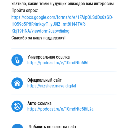
хватило, какие темы будущих эпизодов вам интересны.
Пройти опрос:
https://docs.google.com/forms/d/e/1FAIpQLSdDs6zSD-
HQ59o5P8R4mkqvT_yJ9lZ_mt8H44TAR-
Kkj19HNA/viewform?usp=dialog
Спасибо за вашу поддержку!
Универсальная ссылка
https://podcast.ru/e/10mdNtc5l6L
Официальный сайт
https://nizshee.mave.digital
Авто-ссылка
https://podcast.ru/e/10mdNtc5l6L?a
Добавить подкаст на сайт