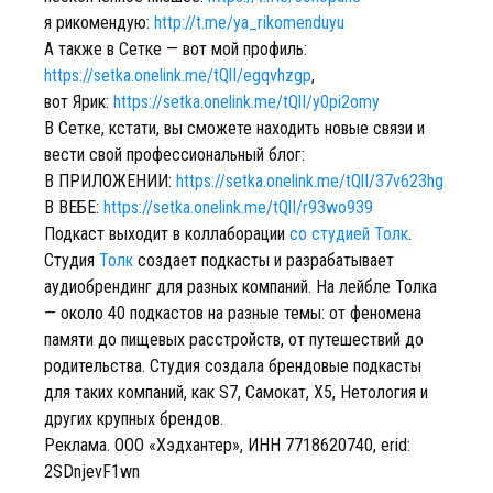
я рикомендую:
http://t.me/ya_rikomenduyu
А также в Сетке — вот мой профиль:
https://setka.onelink.me/tQlI/egqvhzgp
,
вот Ярик:
https://setka.onelink.me/tQlI/y0pi2omy
В Сетке, кстати, вы сможете находить новые связи и
вести свой профессиональный блог:
В ПРИЛОЖЕНИИ:
https://setka.onelink.me/tQlI/37v623hg
В ВЕБЕ:
https://setka.onelink.me/tQlI/r93wo939
Подкаст выходит в коллаборации
со студией Толк
.
Студия
Толк
создает подкасты и разрабатывает
аудиобрендинг для разных компаний. На лейбле Толка
— около 40 подкастов на разные темы: от феномена
памяти до пищевых расстройств, от путешествий до
родительства. Студия создала брендовые подкасты
для таких компаний, как S7, Самокат, X5, Нетология и
других крупных брендов.
Реклама. ООО «Хэдхантер», ИНН 7718620740, erid:
2SDnjevF1wn