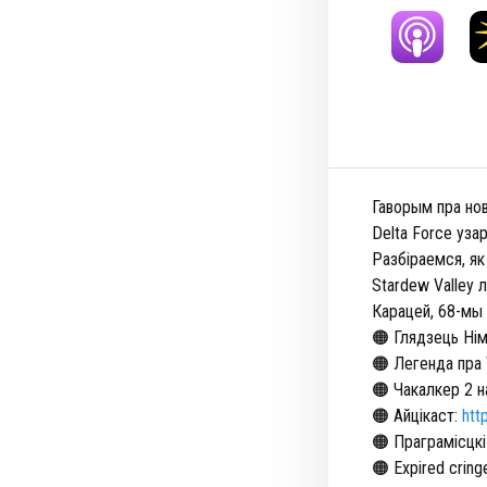
Гаворым пра новы
Delta Force узар
Разбіраемся, як
Stardew Valley 
Карацей, 68-мы 
🟠 Глядзець Ні
🟠 Легенда пра
🟠 Чакалкер 2 
🟠 Айцікаст:
htt
🟠 Праграмісцкі
🟠 Expired cring