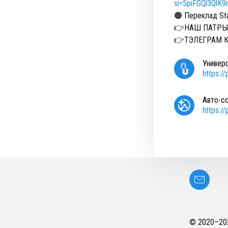
si=5piFGQl3QlK
🟠 Переклад Sta
👉НАШ ПАТРЫ
👉ТЭЛЕГРАМ 
Универ
https:/
Авто-с
https:/
© 2020–
20