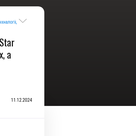
хналогіі,
Star
х, а
11.12.2024