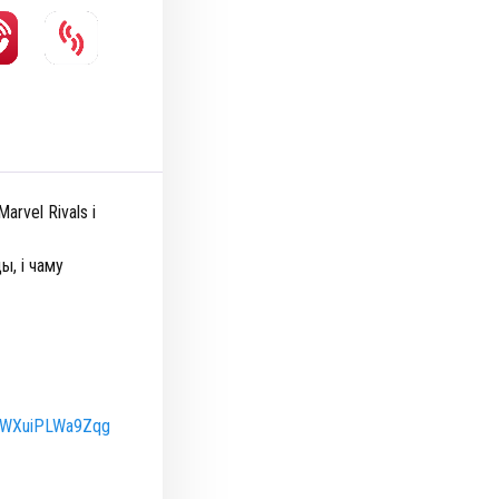
arvel Rivals і
ы, і чаму
QvWXuiPLWa9Zqg