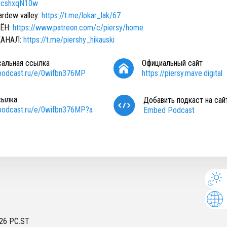
9rcshxqN10w
rdew valley:
https://t.me/lokar_lak/67
ЁН:
https://www.patreon.com/c/piersy/home
КАНАЛ:
https://t.me/piershy_hikauski
сальная ссылка
Официальный сайт
/podcast.ru/e/0wifbn376MP
https://piersy.mave.digital
сылка
Добавить подкаст на сай
/podcast.ru/e/0wifbn376MP?a
Embed Podcast
26
PC.ST