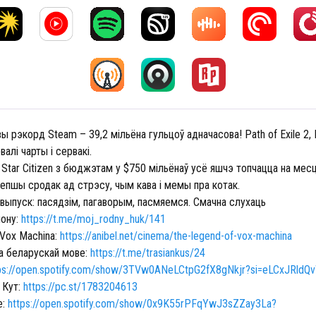
 рэкорд Steam – 39,2 мільёна гульцоў адначасова! Path of Exile 2, M
валі чарты і сервакі.
 Star Citizen з бюджэтам у $750 мільёнаў усё яшчэ топчацца на месц
лепшы сродак ад стрэсу, чым кава і мемы пра котак.
выпуск: пасядзім, пагаворым, пасмяемся. Смачна слухаць
мону:
https://t.me/moj_rodny_huk/141
 Vox Machina:
https://anibel.net/cinema/the-legend-of-vox-machina
на беларускай мове:
https://t.me/trasiankus/24
ps://open.spotify.com/show/3TVw0ANeLCtpG2fX8gNkjr?si=eLCxJRld
 Кут:
https://pc.st/1783204613
e:
https://open.spotify.com/show/0x9K55rPFqYwJ3sZZay3La?