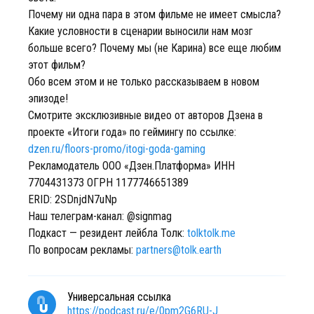
Почему ни одна пара в этом фильме не имеет смысла?
Какие условности в сценарии выносили нам мозг
больше всего? Почему мы (не Карина) все еще любим
этот фильм?
Обо всем этом и не только рассказываем в новом
эпизоде!
Смотрите эксклюзивные видео от авторов Дзена в
проекте «Итоги года» по геймингу по ссылке:
dzen.ru/floors-promo/itogi-goda-gaming
Рекламодатель ООО «Дзен.Платформа» ИНН
7704431373 ОГРН 1177746651389
ERID: 2SDnjdN7uNp
Наш телеграм-канал: @signmag
Подкаст — резидент лейбла Толк:
tolktolk.me
По вопросам рекламы:
partners@tolk.earth
Универсальная ссылка
https://podcast.ru/e/0pm2G6RU-J_