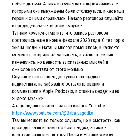
себя с детьми. А также о чувствах и переживаниях, с
которыми они вынуждены были столкнуться, и как наши
героини с ними справились. Начало разговора слушайте
в предыдущем четвёртом выпуске.
Тут нам хочется отметить, что запись разговора
состоялась ещё в конце февраля 2023 года. С тех пор в
жизни Люды и Наташи многое поменялось, и какие-то
моменты потеряли актуальность, а какие-то сильно
изменились, но ценность высказанных мыслей и
смыслов не стала от этого меньше.
Слушайте нас на всех доступных площадках
подкастинга, не забывайте оставлять оценки и
комментарии в Apple Podcasts, и ставить сердечки на
Яндекс Музыке
А ещё подписывайтесь на наш канал в YouTube:
https://www.youtube.com/@Baba-yagodka
Там вы можете не только слушать, но и смотреть, как
проходят записи, немного бэкстейджа, а также
короткие записи со встреч Люды и Наташи между