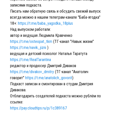
записями подкаста.
Писать нам обратную связь и обсудить свежий выпуск
всегда можно в нашем телеграм-канале "Баба-ягодка"
18+:
https://t.me/baba_yagodka_18plus
Над выпуском работали:
автор и ведущая Людмила Кравченко
https://t.me/osteopat_tkm
(ТГ-канал "Навык жизни"
https://t.me/navik_jizni
)
ведущая и детский психолог Наталья Таратута
https://t.me/RealTarantina
редактор и продюсер Дмитрий Диваков
https://t.me/divakov_dmitry
(ТГ-канал "Анатолич
говорит"
https://t.me/anatolich_govorit
)
Подкаст записан и смонтирован в студии Дмитрия
Дивакова.
Отблагодарить создателей подкаста можно рублём по
ссылке:
https://pay.cloudtips.ru/p/1c389167