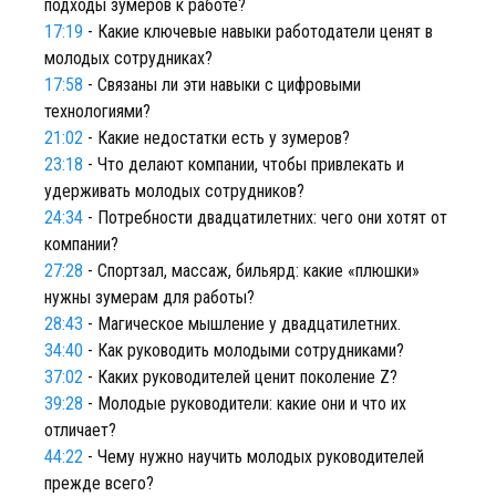
подходы зумеров к работе?
17:19
- Какие ключевые навыки работодатели ценят в
молодых сотрудниках?
17:58
- Связаны ли эти навыки с цифровыми
технологиями?
21:02
- Какие недостатки есть у зумеров?
23:18
- Что делают компании, чтобы привлекать и
удерживать молодых сотрудников?
24:34
- Потребности двадцатилетних: чего они хотят от
компании?
27:28
- Спортзал, массаж, бильярд: какие «плюшки»
нужны зумерам для работы?
28:43
- Магическое мышление у двадцатилетних.
34:40
- Как руководить молодыми сотрудниками?
37:02
- Каких руководителей ценит поколение Z?
39:28
- Молодые руководители: какие они и что их
отличает?
44:22
- Чему нужно научить молодых руководителей
прежде всего?