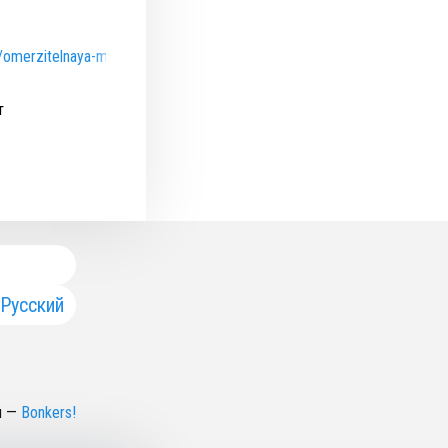
/omerzitelnaya-mifologiya/
т
Русский
н
—
Bonkers!