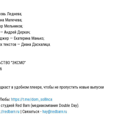
овь Леднева;
ана Малечева;
ор Мельников;
 — Андрей Деркач;
джер — Екатерина Манько;
х текстов — Диана Даскалица.
ЬСТВО "ЭКСМО”
26
одкаст в удобном плеере, чтобы не пропустить новые выпуски
 Любы:
https://t.me/dom_solllnca
 студией Red Barn (медиакомпания Double Day).
://redbarn.ru
| Связаться -
hay@redbarn.ru