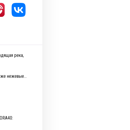
рдящая река,
уже нежевые...
BORA40: