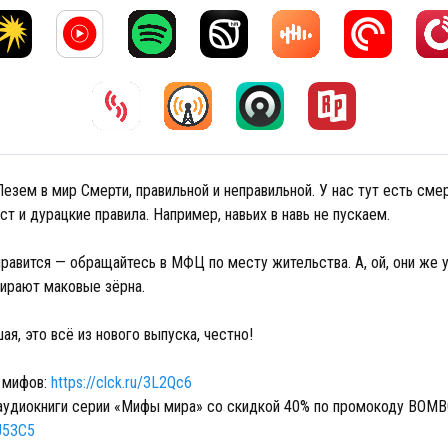
Лезем в мир Смерти, правильной и неправильной. У нас тут есть сме
т и дурацкие правила. Например, навьих в навь не пускаем.
нравится — обращайтесь в МФЦ по месту жительства. А, ой, они же 
бирают маковые зёрна.
я, это всё из нового выпуска, честно!
 мифов:
https://clck.ru/3L2Qc6
аудиокниги серии «Мифы мира» со скидкой 40% по промокоду BOM
3J53C5