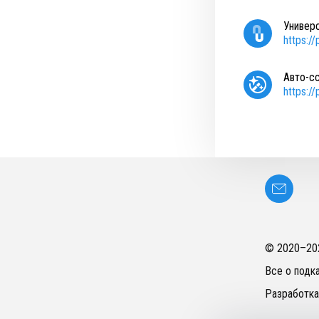
Универ
https:/
Авто-с
https:/
© 2020–
20
Все о подк
Разработка