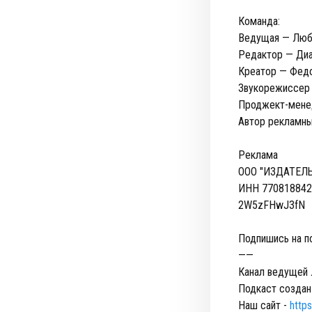
Команда:
Ведущая — Люб
Редактор — Ди
Креатор — Фед
Звукорежиссер
Проджект-мене
Автор рекламны
Реклама
ООО "ИЗДАТЕЛ
ИНН 77081884
2W5zFHwJ3fN
Подпишись на п
——
Канал ведущей
Подкаст создан
Наш сайт -
https