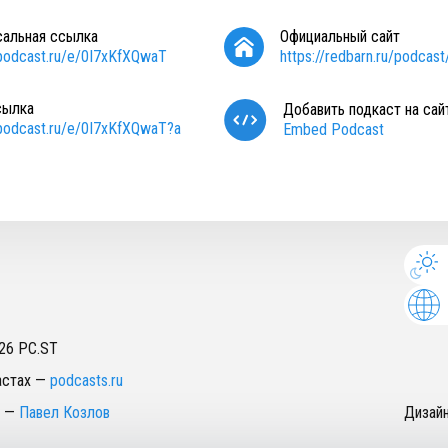
сальная ссылка
Официальный сайт
/podcast.ru/e/0I7xKfXQwaT
https://redbarn.ru/podcast
сылка
Добавить подкаст на сай
/podcast.ru/e/0I7xKfXQwaT?a
Embed Podcast
26
PC.ST
астах
—
podcasts.ru
—
Павел Козлов
Дизай