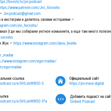
ttps://boosty.to/jivi.podcast
https://www.patreon.com/Jivi_Xorosho
 —
Jivi.podcast@gmail.com
м в инстаграм и делитесь своими историями —
tagram.com/jivi_horosho/
анал (где мы собираем уютное комьюнити, а еще там много полезн
i_xorosho
и Жук —
https://www.instagram.com/daria_beatle
:
r_madiar
s://www.instagram.com/egor.madiar/
om/egor.madiar
сальная ссылка
Официальный сайт
/podcast.ru/e/0HLdxWW5O-3
https://jivi.mave.digital
сылка
Добавить подкаст на сай
/podcast.ru/e/0HLdxWW5O-3?a
Embed Podcast