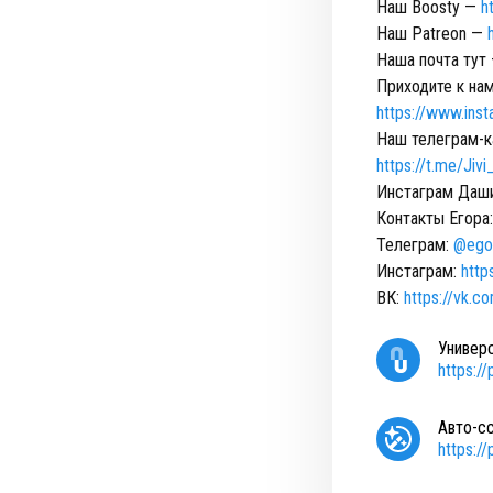
Наш Boosty —
h
Наш Patreon —
Наша почта тут
Приходите к на
https://www.ins
Наш телеграм-к
https://t.me/Jiv
Инстаграм Даш
Контакты Егора
Телеграм:
@ego
Инстаграм:
http
ВК:
https://vk.c
Универ
https:/
Авто-с
https:/