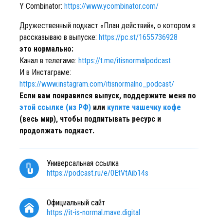
Y Combinator:
https://www.ycombinator.com/
Дружественный подкаст «План действий», о котором я
рассказываю в выпуске:
https://pc.st/1655736928
это нормально:
Канал в телегаме:
https://t.me/itisnormalpodcast
И в Инстаграме:
https://www.instagram.com/itisnormalno_podcast/
Если вам понравился выпуск, поддержите меня по
этой ссылке (из РФ)
или
купите чашечку кофе
(весь мир), чтобы подпитывать ресурс и
продолжать подкаст.
Универсальная ссылка
https://podcast.ru/e/0EtVtAib14s
Официальный сайт
https://it-is-normal.mave.digital