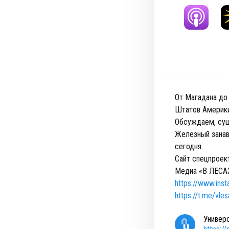
От Магадана до
Штатов Америки
Обсуждаем, сущ
Железный занав
сегодня.
Сайт спецпроект
Медиа «В ЛЕСАХ»
https://www.ins
https://t.me/vles
Универ