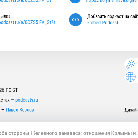
/podcast.ru/e/0CZS5.FV_St
https://kolyma.mave.digital
сылка
Добавить подкаст на сай
/podcast.ru/e/0CZS5.FV_St?a
Embed Podcast
26
PC.ST
астах
—
podcasts.ru
—
Павел Козлов
Дизай
обе стороны Железного занавеса: отношения Колымы и