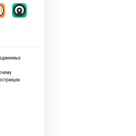
оединенных
почему
ностранцев