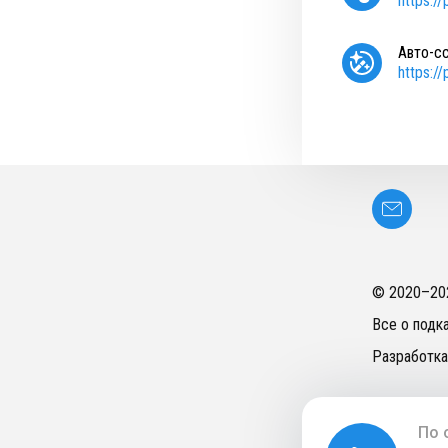
https:/
Авто-с
https:/
© 2020–
20
Все о подк
Разработка
По 