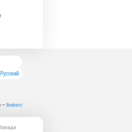
т
Русский
н
—
Bonkers!
 Запада