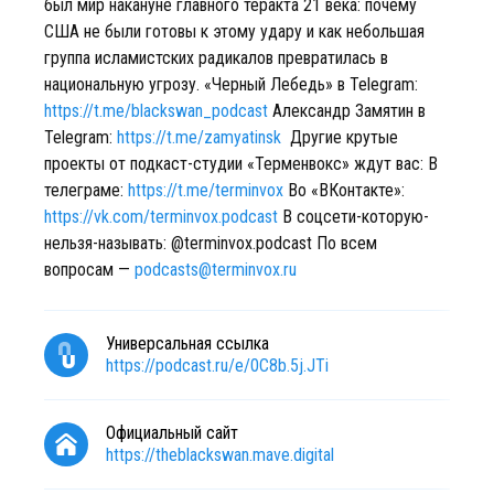
был мир накануне главного теракта 21 века: почему
США не были готовы к этому удару и как небольшая
группа исламистских радикалов превратилась в
национальную угрозу. «Черный Лебедь» в Telegram:
https://t.me/blackswan_podcast
Александр Замятин в
Telegram:
https://t.me/zamyatinsk
Другие крутые
проекты от подкаст-студии «Терменвокс» ждут вас: В
телеграме:
https://t.me/terminvox
Во «ВКонтакте»:
https://vk.com/terminvox.podcast
В соцсети-которую-
нельзя-называть: @terminvox.podcast По всем
вопросам —
podcasts@terminvox.ru
Универсальная ссылка
https://podcast.ru/e/0C8b.5j.JTi
Официальный сайт
https://theblackswan.mave.digital