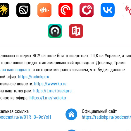
еальных потерях ВСУ на поле боя, о зверствах ТЦК на Украине, а т
оторое вновь предложил американский президент Дональд Трамп.
 на наш подкаст
, в котором мы рассказываем, что будет дальше.
мой эфир:
https://radiokp.ru
юзивные новости:
https://www.kp.ru
на наш телеграм:
https://t.me/truekpru
сное из эфира:
https://t.me/radiokp
сальная ссылка
Официальный сайт
/podcast.ru/e/01R_B~9cYsH
https://radiokp.ru/podcast