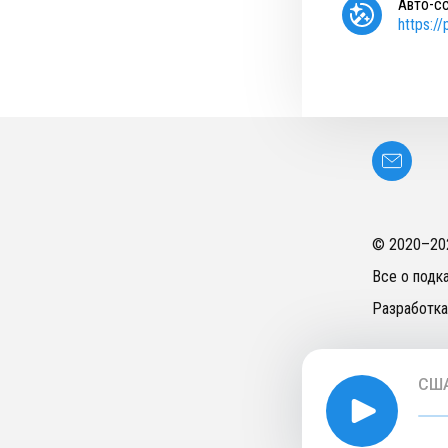
Авто-с
https:/
© 2020–
20
Все о подк
Разработка
США