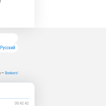
т
Русский
н
—
Bonkers!
00:42:42