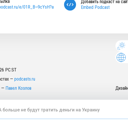
сылка
Добавить подкаст на сай
/podcast.ru/e/01R_B~9cYsH?a
Embed Podcast
26
PC.ST
астах
—
podcasts.ru
—
Павел Козлов
Дизай
 больше не будут тратить деньги на Украину