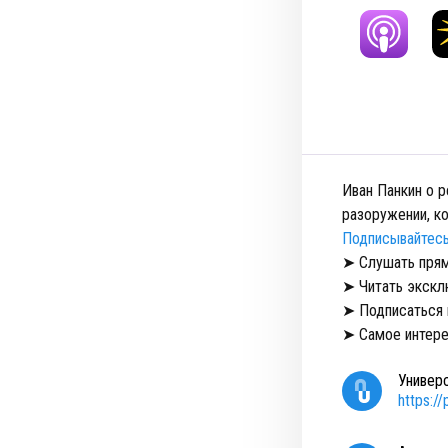
Иван Панкин о р
разоружении, к
Подписывайтесь
➤ Слушать пря
➤ Читать экскл
➤ Подписаться 
➤ Самое интере
Универ
https:/