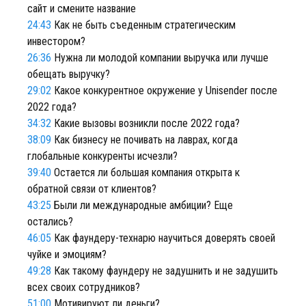
сайт и смените название
24:43
Как не быть съеденным стратегическим
инвестором?
26:36
Нужна ли молодой компании выручка или лучше
обещать выручку?
29:02
Какое конкурентное окружение у Unisender после
2022 года?
34:32
Какие вызовы возникли после 2022 года?
38:09
Как бизнесу не почивать на лаврах, когда
глобальные конкуренты исчезли?
39:40
Остается ли большая компания открыта к
обратной связи от клиентов?
43:25
Были ли международные амбиции? Еще
остались?
46:05
Как фаундеру-технарю научиться доверять своей
чуйке и эмоциям?
49:28
Как такому фаундеру не задушнить и не задушить
всех своих сотрудников?
51:00
Мотивируют ли деньги?