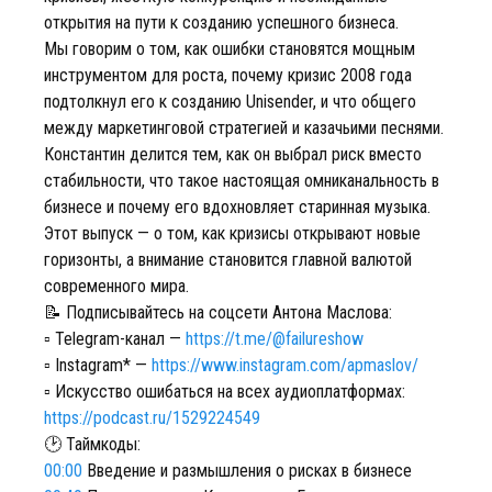
открытия на пути к созданию успешного бизнеса.
Мы говорим о том, как ошибки становятся мощным
инструментом для роста, почему кризис 2008 года
подтолкнул его к созданию Unisender, и что общего
между маркетинговой стратегией и казачьими песнями.
Константин делится тем, как он выбрал риск вместо
стабильности, что такое настоящая омниканальность в
бизнесе и почему его вдохновляет старинная музыка.
Этот выпуск — о том, как кризисы открывают новые
горизонты, а внимание становится главной валютой
современного мира.
📝 Подписывайтесь на соцсети Антона Маслова:
▫️ Telegram-канал —
https://t.me/@failureshow
▫️ Instagram* —
https://www.instagram.com/apmaslov/
▫️ Искусство ошибаться на всех аудиоплатформах:
https://podcast.ru/1529224549
🕑 Таймкоды:
00:00
Введение и размышления о рисках в бизнесе