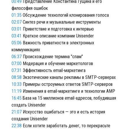
00:49
Представление Константина Гущина и его
философия ошибок
01:35
Обсуждение технологий клонирования голоса
02:07
Синтез речи и музыкальные инструменты
03:01
Приветствие и подготовка к интервью
03:41
Краткое описание компании Unisender
05:06
Важность приватности в электронных
коммуникациях
06:37
Происхождение термина "спам"
07:00
Модерация и обучение маркетологов
07:31
Эффективность email-маркетинга
08:58
Экзотические каналы рекламы в SMTP-серверах
10:33
Примеры остроумных ответов SMTP-серверов
11:19
Изменения в email-маркетинге и технологии AMP
16:45
База на 15 миллионов email-адресов, побудившая
создать Unisender
21:07
Искусство ошибаться — это и есть история
создания Unisender
22:38
Если хотите заработать денег, то перекрасьте