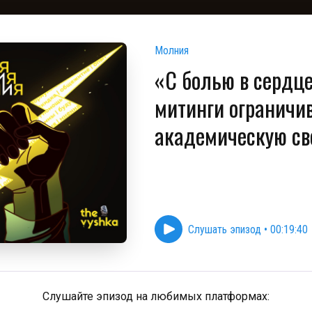
Молния
«С болью в сердце
митинги ограничи
академическую св
Слушать эпизод
•
00:19:40
Слушайте эпизод на любимых платформах: