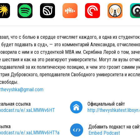
зал, что с болью в сердце отчисляет каждого, а одна из студенток
 будет подавать в суд», — это комментарий Александра, отчисленн
говорила с ним и со студенткой МВА им. Скрябина Лерой о том, зач
 шествия и как на это реагируют университеты. Могут ли вузы отчи
подавателей за их политическую позицию, и чем это грозит самим 
трия Дубровского, преподавателя Свободного университета и иссл
свободы.
:
thevyshka@gmail.com
сальная ссылка
Официальный сайт
/podcast.ru/e/.xaLMMWv6HT
http://thevyshkatext.libsy
сылка
Добавить подкаст на сай
/podcast.ru/e/.xaLMMWv6HT?a
Embed Podcast