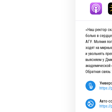
«Наш ректор ска
болью в сердце
АГУ. Молния по
ходят на мирные
и увольнять пре
выясняем у Дми
академической 
Обратная связь
Универ
https:/
Авто-с
https:/