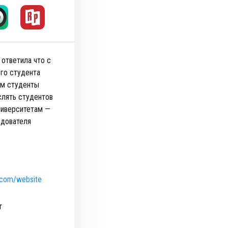
 ответила что с
ого студента
ем студенты
слять студентов
университетам —
едователя
n.com/website
т