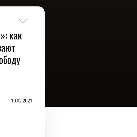
»: как
вают
ободу
10.02.2021