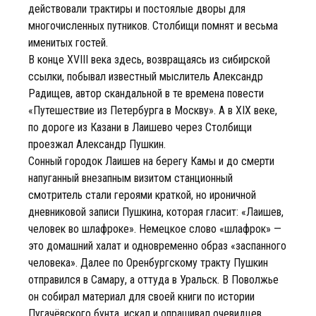
действовали трактиры и постоялые дворы для
многочисленных путников. Столбищи помнят и весьма
именитых гостей.
В конце XVIII века здесь, возвращаясь из сибирской
ссылки, побывал известный мыслитель Александр
Радищев, автор скандальной в те времена повести
«Путешествие из Петербурга в Москву». А в XIX веке,
по дороге из Казани в Лаишево через Столбищи
проезжал Александр Пушкин.
Сонный городок Лаишев на берегу Камы и до смерти
напуганный внезапным визитом станционный
смотритель стали героями краткой, но ироничной
дневниковой записи Пушкина, которая гласит: «Лаишев,
человек во шлафроке». Немецкое слово «шлафрок» —
это домашний халат и одновременно образ «заспанного
человека». Далее по Оренбургскому тракту Пушкин
отправился в Самару, а оттуда в Уральск. В Поволжье
он собирал материал для своей книги по истории
Пугачёвского бунта, искал и опрашивал очевидцев,