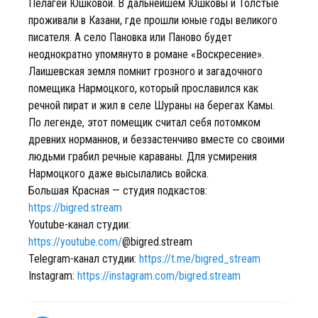
Пелагеи Юшковой. В дальнейшем Юшковы и Толстые
проживали в Казани, где прошли юные годы великого
писателя. А село Пановка или Паново будет
неоднократно упомянуто в романе «Воскресение».
Лаишевская земля помнит грозного и загадочного
помещика Нармоцкого, который прославился как
речной пират и жил в селе Шураны на берегах Камы.
По легенде, этот помещик считал себя потомком
древних норманнов, и беззастенчиво вместе со своими
людьми грабил речные караваны. Для усмирения
Нармоцкого даже высылались войска.
Большая Красная — cтудия подкастов:
https://bigred.stream
Youtube-канал студии:
https://youtube.com/
@bigred.stream
Telegram-канал студии:
https://t.me/bigred_stream
Instagram:
https://instagram.com/bigred.stream