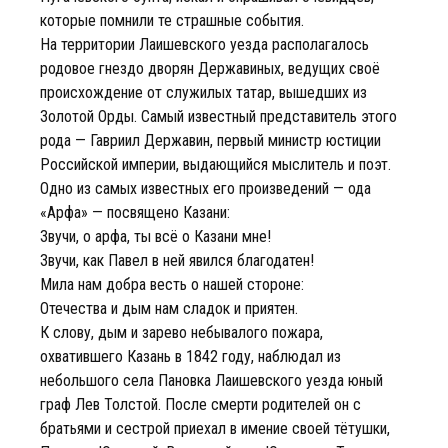
которые помнили те страшные события.
На территории Лаишевского уезда располагалось
родовое гнездо дворян Державиных, ведущих своё
происхождение от служилых татар, вышедших из
Золотой Орды. Самый известный представитель этого
рода — Гавриил Державин, первый министр юстиции
Российской империи, выдающийся мыслитель и поэт.
Одно из самых известных его произведений — ода
«Арфа» — посвящено Казани:
Звучи, о арфа, ты всё о Казани мне!
Звучи, как Павел в ней явился благодатен!
Мила нам добра весть о нашей стороне:
Отечества и дым нам сладок и приятен.
К слову, дым и зарево небывалого пожара,
охватившего Казань в 1842 году, наблюдал из
небольшого села Пановка Лаишевского уезда юный
граф Лев Толстой. После смерти родителей он с
братьями и сестрой приехал в имение своей тётушки,