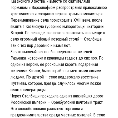
Казанского Ханства, и вместе со святителями
Германом и Варсонофием распространял православное
христианство и создавал первые храмы и монастыри.
Переименование села происходит в XVIII веке, после
визита в Казанскую губернию императрицы Екатерины
Второй. По легенде, она повелела вкопать на въезде в
село огромный чёрный позорный столб — Столбище.
Так с тех пор деревню и называют.
За что высочайшая особа осерчала на жителей
Гурьевки, историки и краеведы гадают до сих пор. По
одной из версий, её роскошная карета, подаренная
жителями Казани, была ограблена местными лихими
людьми. По другой — село поддержало восстание
Пугачёва, которое, правда, случилось многим позже
визита императрицы.
Через Столбищи проходила одна из важнейших дорог
Российской империи — Оренбургский почтовый тракт.
Это способствовало развитию торговли и
предпринимательства среди местных жителей. В селе