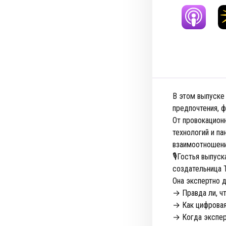
В этом выпуске
предпочтения, 
От провокацион
технологий и п
взаимоотношени
🎙️Гостья выпус
создательница T
Она экспертно д
→ Правда ли, чт
→ Как цифровая
→ Когда экспер