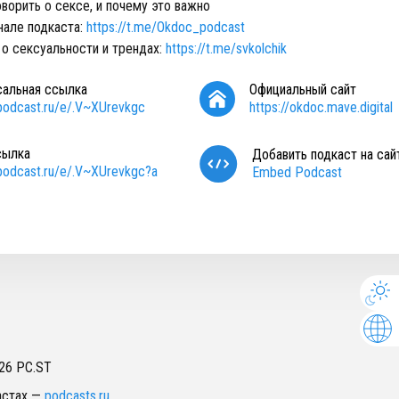
ворить о сексе, и почему это важно
нале подкаста:
https://t.me/Okdoc_podcast
 о сексуальности и трендах:
https://t.me/svkolchik
сальная ссылка
Официальный сайт
/podcast.ru/e/.V~XUrevkgc
https://okdoc.mave.digital
сылка
Добавить подкаст на сай
/podcast.ru/e/.V~XUrevkgc?a
Embed Podcast
26
PC.ST
астах
—
podcasts.ru