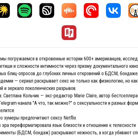
 мы погружаемся в откровенные истории 600+ американцев, исслед
фетиши и сложности интимности через призму документального кин
ных блиц-опросов до глубоких личных откровений о БДСМ, бондаже,
андемии — сериал раскрывает секс не только как физиологию, но ка
й и зеркало поколенческих разрывов.
ка: Светлана Кольчик — экс-редактор Marie Claire, автор бестселлер
elegram-канала "А что, так можно?" о сексуальности и разных форм
елится:
о зумеры предпочитают сексу Netflix
 эра переформатировала язык близости и отношение к телесности
именты (БДСМ, бондаж) раскрывают нежность, а когда убивают сп