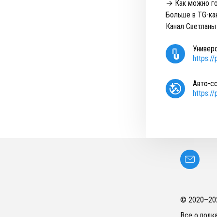
→ Как можно го
Больше в TG-ка
Канал Светланы
Универ
https:/
Авто-с
https:/
© 2020–
20
Все о подк