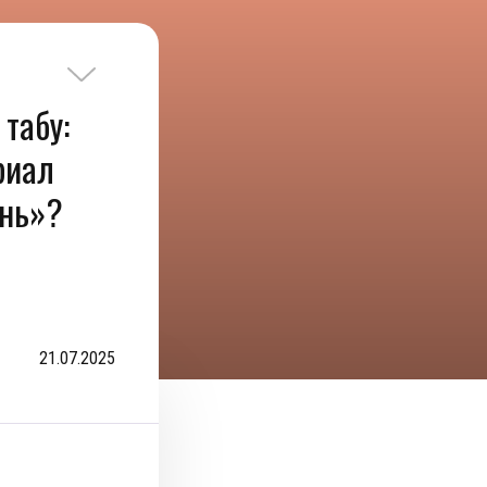
 табу:
риал
знь»?
21.07.2025