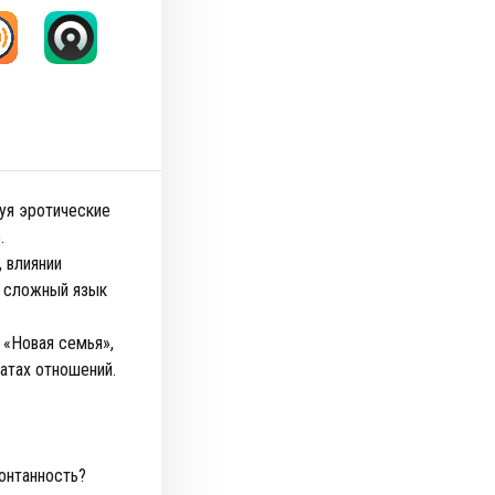
уя эротические
о.
 влиянии
к сложный язык
а «Новая семья»,
атах отношений.
онтанность?