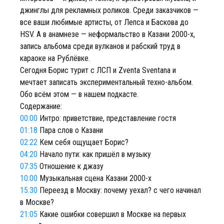
джинглы для рекламных роликов. Среди заказчиков —
все ваши любимые артисты, от Лепса и Баскова до
HSV. А в анамнезе — неформальство в Казани 2000-х,
запись альбома среди вулканов и рабский труд в
караоке на Рублёвке.
Сегодня Борис турит с ЛСП и Zventa Sventana и
мечтает записать экспериментальный техно-альбом.
Обо всём этом — в нашем подкасте.
Содержание:
00:00
Интро: приветствие, представление гостя
01:18
Пара слов о Казани
02:22
Кем себя ощущает Борис?
04:20
Начало пути: как пришёл в музыку
07:35
Отношение к джазу
10:00
Музыкальная сцена Казани 2000-х
15:30
Переезд в Москву: почему уехал? с чего начинал
в Москве?
21:05
Какие ошибки совершил в Москве на первых