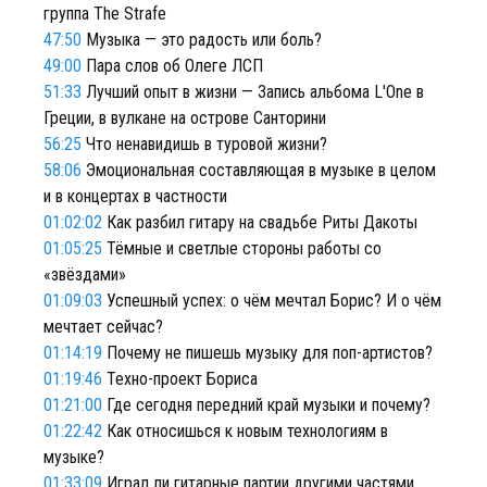
группа The Strafe
47:50
Музыка — это радость или боль?
49:00
Пара слов об Олеге ЛСП
51:33
Лучший опыт в жизни — Запись альбома L'One в
Греции, в вулкане на острове Санторини
56:25
Что ненавидишь в туровой жизни?
58:06
Эмоциональная составляющая в музыке в целом
и в концертах в частности
01:02:02
Как разбил гитару на свадьбе Риты Дакоты
01:05:25
Тёмные и светлые стороны работы со
«звёздами»
01:09:03
Успешный успех: о чём мечтал Борис? И о чём
мечтает сейчас?
01:14:19
Почему не пишешь музыку для поп-артистов?
01:19:46
Техно-проект Бориса
01:21:00
Где сегодня передний край музыки и почему?
01:22:42
Как относишься к новым технологиям в
музыке?
01:33:09
Играл ли гитарные партии другими частями