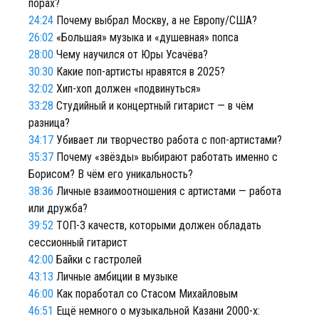
порах?
24:24
Почему выбрал Москву, а не Европу/США?
26:02
«Большая» музыка и «душевная» попса
28:00
Чему научился от Юры Усачёва?
30:30
Какие поп-артисты нравятся в 2025?
32:02
Хип-хоп должен «подвинуться»
33:28
Студийный и концертный гитарист — в чём
разница?
34:17
Убивает ли творчество работа с поп-артистами?
35:37
Почему «звёзды» выбирают работать именно с
Борисом? В чём его уникальность?
38:36
Личные взаимоотношения с артистами — работа
или дружба?
39:52
ТОП-3 качеств, которыми должен обладать
сессионный гитарист
42:00
Байки с гастролей
43:13
Личные амбиции в музыке
46:00
Как поработал со Стасом Михайловым
46:51
Ещё немного о музыкальной Казани 2000-х: