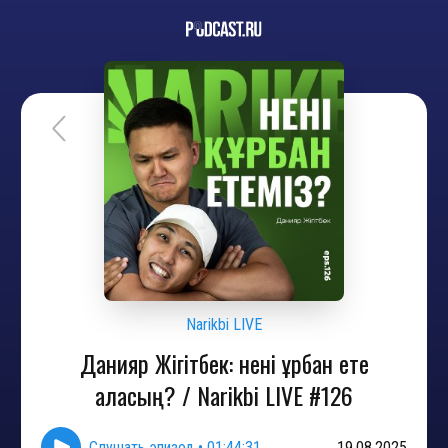
Narikbi LIVE
Данияр Жігітбек: нені құрбан ете
аласың? / Narikbi LIVE #126
Слушать эпизод
•
01:44:31
19.08.2025