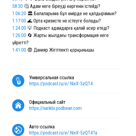
58:30
🤔 Адам неге біреудің көргенін істейді?
1:06:20
🏛️ Балаларыма бұл өмірде не қалдырамын?
1:17:00
🌊 Орта кризисте не істеуге болады?
1:24:00
💡 Подкаст адамдарға қалай әсер етеді?
1:26:00
🔄 Жарты жылдағы трансформация неге
үйретті?
1:41:00
😨 Данияр Жігітпектің қорқынышы
Универсальная ссылка
https://podcast.ru/e/.NixX-5zQT4
Официальный сайт
https://narikbi.podbean.com
Авто-ссылка
https://podcast.ru/e/.NixX-5zQT4?a