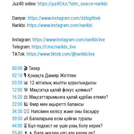
Juz40 online:
https://juz40.kz/?utm_source=narikbi
Daniyar:
https://www.instagram.com/dzhigitbek
Narikbi:
https://www.instagram.com/narikbi
Instagram:
https://www.instagram.com/narikbi.live
Telegram:
https://t.me/narikbi_live
TikTok:
https://www.tiktok.com/@narikbi.live
00:00
🎬 Тизер
02:10
🎙️ Қонақта Данияр Жігітпек
03:50
📊 12 апталық жылтың қорытындысы
12:00
🎯 Мақсатқа қалай фокус қоямыз?
16:20
⚖️ Мақсаттарымызға қалай құрбан етеміз?
22:00
🕌 Өмір мен ақыреттің балансы
34:30
🧘‍♂️ Нәпсімен келісу және оны басқару
39:50
👶 Балаларына есім қойған туралы
44:00
⏳ Бұл подкаст не үшін ұзақ болу керек?
55:40
👨‍👦 Бала әкеден үлгі алу керек пе?