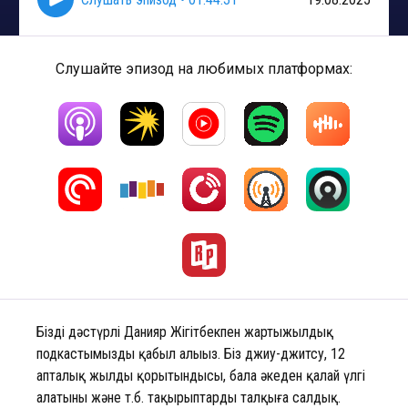
Слушайте эпизод на любимых платформах:
Біздің дәстүрлі Данияр Жігітбекпен жартыжылдық
подкастымызды қабыл алыңыз. Біз джиу-джитсу, 12
апталық жылдың қорытындысы, бала әкеден қалай үлгі
алатыны және т.б. тақырыптарды талқыға салдық.