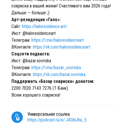
совриска в вашей жизни! Счастливого вам 2026 года!
Дальше — больше ;)
Арт-резиденция «Гало»:
Сайт:
https://haloresidence.art/
Инст: @haloresidenceart
Телеграм:
https://t.me/haloresidenceart
ВКонтакте:
https://vk.com/haloresidenceart
Соцсети подкаста:
Инст: @bazar.sovriska
Телеграм:
https://t.me/bazar_sovriska
ВКонтакте:
https://vk.com/bazar.sovriska
Поддержать «Базар совриска» донатом:
2200 7020 7143 7276 (Т-Банк)
Всем хорошего совриска!
Универсальная ссылка
https://podcast.ru/e/.J4GhlJha_5