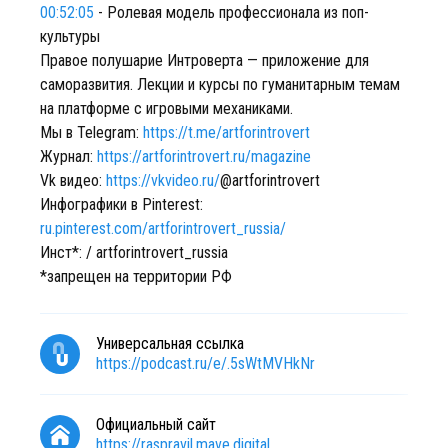
00:52:05
- Ролевая модель профессионала из поп-
культуры
Правое полушарие Интроверта — приложение для
саморазвития. Лекции и курсы по гуманитарным темам
на платформе с игровыми механиками.
Мы в Telegram:
https://t.me/artforintrovert
Журнал:
https://artforintrovert.ru/magazine
Vk видео:
https://vkvideo.ru/
@artforintrovert
Инфографики в Pinterest:
ru.pinterest.com/artforintrovert_russia/
Инст*: / artforintrovert_russia
*запрещен на территории РФ
Универсальная ссылка
https://podcast.ru/e/.5sWtMVHkNr
Официальный сайт
https://raspravil.mave.digital