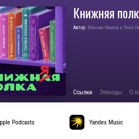
Книжняя полк
Автор:
Максим Иванов и Лена Н
Ссылки
Эпизоды
О п
pple Podcasts
Yandex Music