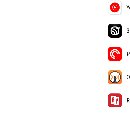
Y
З
P
O
R