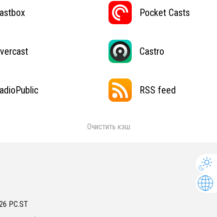
astbox
Pocket Casts
vercast
Castro
adioPublic
RSS feed
Очистить кэш
26
PC.ST