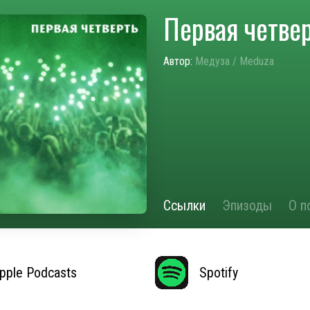
Первая четве
Автор:
Медуза / Meduza
Ссылки
Эпизоды
О п
pple Podcasts
Spotify