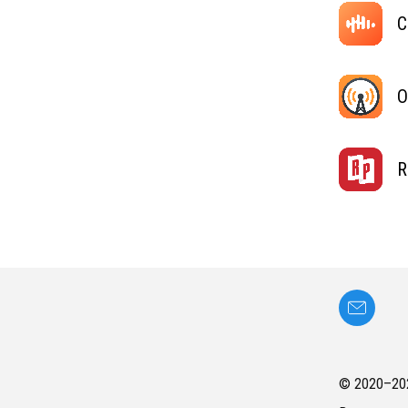
C
O
R
© 2020–
20