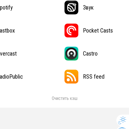
potify
Звук
astbox
Pocket Casts
vercast
Castro
adioPublic
RSS feed
Очистить кэш