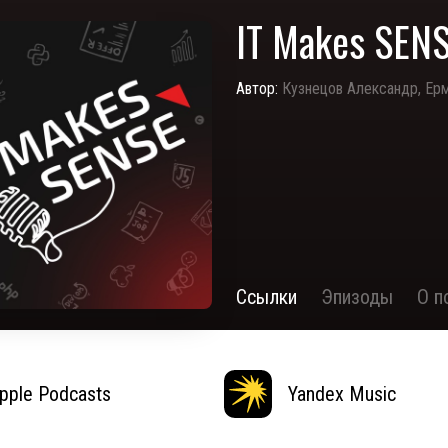
IT Makes SEN
Автор:
Кузнецов Александр, Ер
Ссылки
Эпизоды
О п
pple Podcasts
Yandex Music