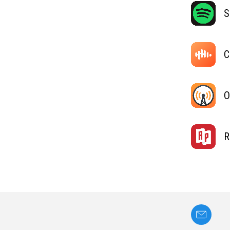
S
C
O
R