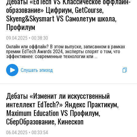
Дебаты «EdTech VS Классическое оффлайн-
образование» Цифриум, GetCourse,
Skyeng&Skysmart VS Самолетум школа,
Профилум
09.04.2025
•
00:38:30
Онлайн или оффлайн? В этом выпуске, записанном в рамках
премии EdTech Awards 2024, эксперты спорят о том, что
эффективнее: современные технологии или
...
Слушать эпизод
Дебаты «Изменит ли искусственный
интеллект EdTech?» Яндекс Практикум,
Maximum Education VS Профилум,
СберОбразование, Кинескоп
06.04.2025
•
00:33:54