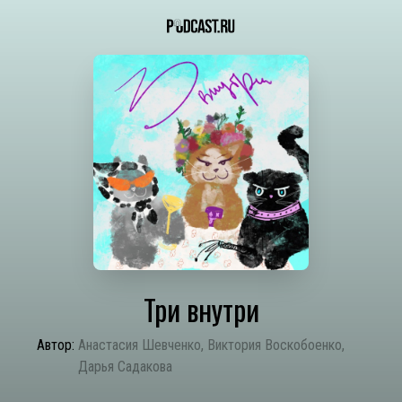
Три внутри
Автор:
Анастасия Шевченко, Виктория Воскобоенко,
Дарья Садакова