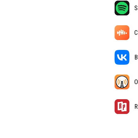
S
C
В
O
R