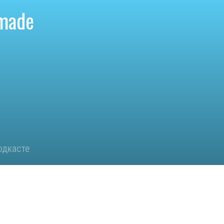
-made
одкасте