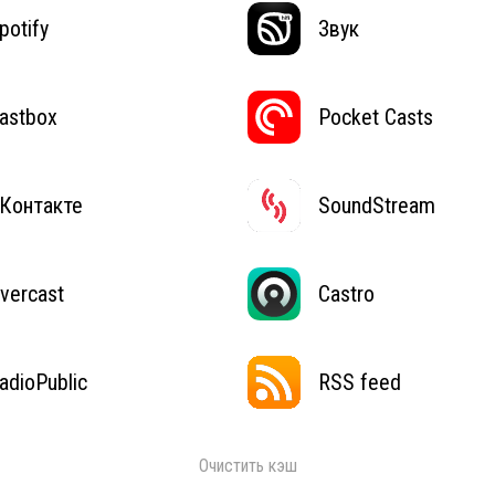
potify
Звук
astbox
Pocket Casts
Контакте
SoundStream
vercast
Castro
adioPublic
RSS feed
Очистить кэш