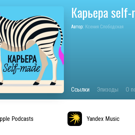
Карьера self
Автор:
Ксения Слободская
Ссылки
Эпизоды
О п
pple Podcasts
Yandex Music