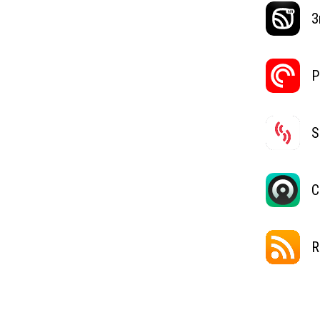
З
P
S
C
R