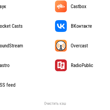
вук
Castbox
ocket Casts
ВКонтакте
oundStream
Overcast
astro
RadioPublic
SS feed
Очистить кэш